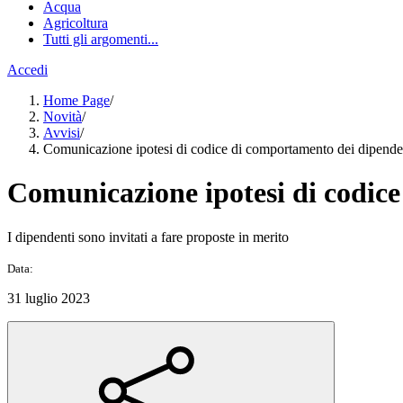
Acqua
Agricoltura
Tutti gli argomenti...
Accedi
Home Page
/
Novità
/
Avvisi
/
Comunicazione ipotesi di codice di comportamento dei dipende
Comunicazione ipotesi di codic
I dipendenti sono invitati a fare proposte in merito
Data:
31 luglio 2023