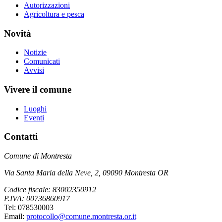
Autorizzazioni
Agricoltura e pesca
Novità
Notizie
Comunicati
Avvisi
Vivere il comune
Luoghi
Eventi
Contatti
Comune di Montresta
Via Santa Maria della Neve, 2, 09090 Montresta OR
Codice fiscale: 83002350912
P.IVA: 00736860917
Tel: 078530003
Email:
protocollo@comune.montresta.or.it