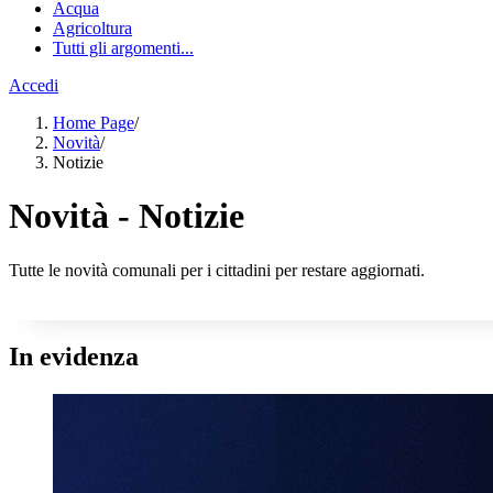
Acqua
Agricoltura
Tutti gli argomenti...
Accedi
Home Page
/
Novità
/
Notizie
Novità - Notizie
Tutte le novità comunali per i cittadini per restare aggiornati.
In evidenza