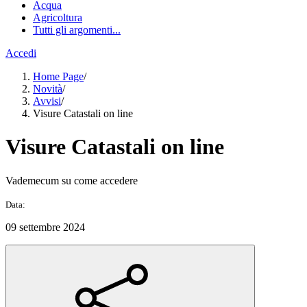
Acqua
Agricoltura
Tutti gli argomenti...
Accedi
Home Page
/
Novità
/
Avvisi
/
Visure Catastali on line
Visure Catastali on line
Vademecum su come accedere
Data:
09 settembre 2024