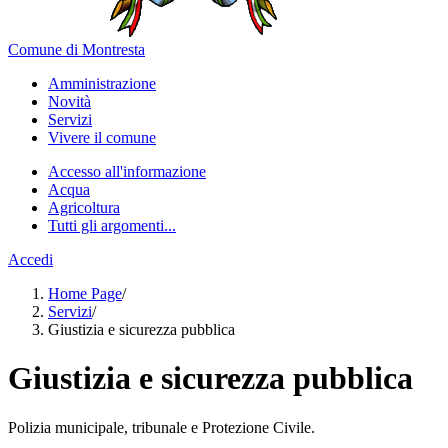
Comune di Montresta
Amministrazione
Novità
Servizi
Vivere il comune
Accesso all'informazione
Acqua
Agricoltura
Tutti gli argomenti...
Accedi
Home Page
/
Servizi
/
Giustizia e sicurezza pubblica
Giustizia e sicurezza pubblica
Polizia municipale, tribunale e Protezione Civile.