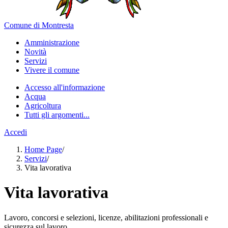
Comune di Montresta
Amministrazione
Novità
Servizi
Vivere il comune
Accesso all'informazione
Acqua
Agricoltura
Tutti gli argomenti...
Accedi
Home Page
/
Servizi
/
Vita lavorativa
Vita lavorativa
Lavoro, concorsi e selezioni, licenze, abilitazioni professionali e
sicurezza sul lavoro.