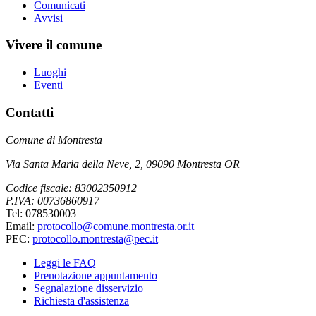
Comunicati
Avvisi
Vivere il comune
Luoghi
Eventi
Contatti
Comune di Montresta
Via Santa Maria della Neve, 2, 09090 Montresta OR
Codice fiscale: 83002350912
P.IVA: 00736860917
Tel: 078530003
Email:
protocollo@comune.montresta.or.it
PEC:
protocollo.montresta@pec.it
Leggi le FAQ
Prenotazione appuntamento
Segnalazione disservizio
Richiesta d'assistenza